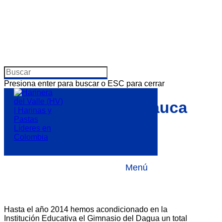
Presiona enter para buscar o ESC para cerrar
Dagua – Valle del Cauca
Por
11 marzo, 2018
Personas
No hay comentarios
1
0
Menú
0
Hasta el año 2014 hemos acondicionado en la
Institución Educativa el Gimnasio del Dagua un total