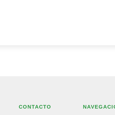
[honeypot placeholder "di
CONTACTO
NAVEGACI