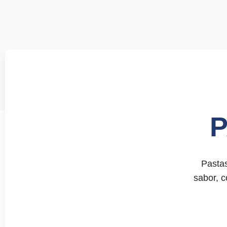
Presiona enter para buscar o ESC para 
P
Pastas
sabor, c