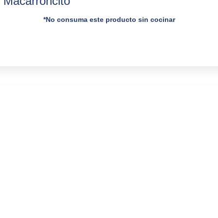
Macarroncito
*No consuma este producto sin cocinar
Suscríbet
clientes
Si deseas conocer más 
novedades de HV, te inv