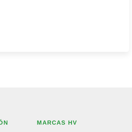
rección" honeypot-689]
ÓN
MARCAS HV