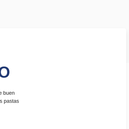
MO
de buen
as pastas