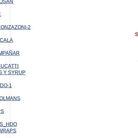
SAN
S
LA
OMPAÑAR
BUCATTI
S Y SYRUP
PS
 WRAPS