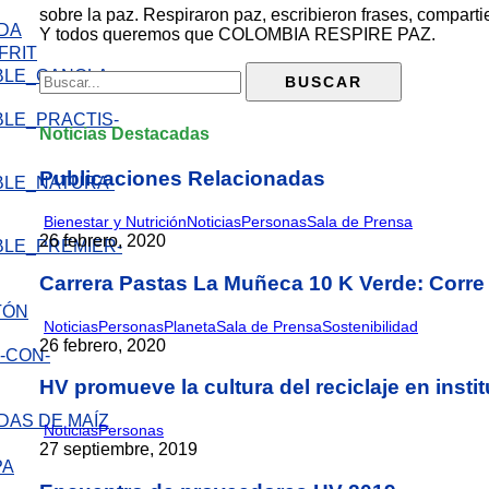
sobre la paz. Respiraron paz, escribieron frases, comparti
IDA
Y todos queremos que COLOMBIA RESPIRE PAZ.
FRIT
Noticias Destacadas
Publicaciones Relacionadas
Bienestar y Nutrición
Noticias
Personas
Sala de Prensa
26 febrero, 2020
Carrera Pastas La Muñeca 10 K Verde: Corre
TÓN
Noticias
Personas
Planeta
Sala de Prensa
Sostenibilidad
26 febrero, 2020
HV promueve la cultura del reciclaje en insti
DAS DE MAÍZ
Noticias
Personas
27 septiembre, 2019