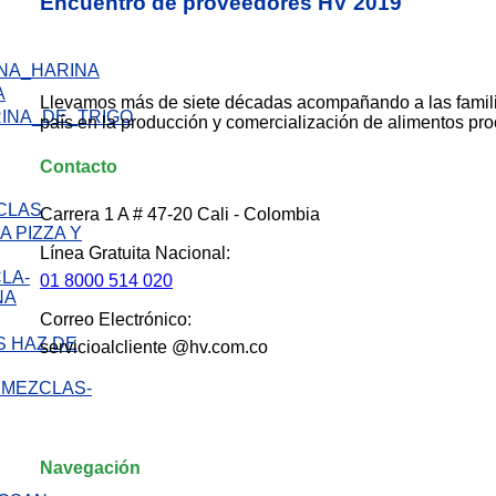
Encuentro de proveedores HV 2019
A
Llevamos más de siete décadas acompañando a las famil
país en la producción y comercialización de alimentos pr
Contacto
Carrera 1 A # 47-20 Cali - Colombia
 PIZZA Y
Línea Gratuita Nacional:
01 8000 514 020
Correo Electrónico:
 HAZ DE
servicioalcliente @hv.com.co
Navegación