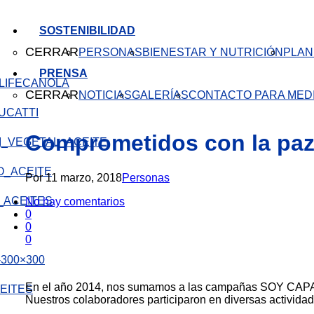
SOSTENIBILIDAD
CERRAR
PERSONAS
BIENESTAR Y NUTRICIÓN
PLAN
PRENSA
CANOLA
CERRAR
NOTICIAS
GALERÍAS
CONTACTO PARA MED
Comprometidos con la pa
Por
11 marzo, 2018
Personas
No hay comentarios
0
0
0
En el año 2014, nos sumamos a las campañas SOY CA
EITES
Nuestros colaboradores participaron en diversas actividade