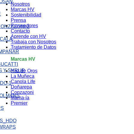
SAN
Nosotros
Marcas HV
Sostenibilidad
Prensa
Proveedores
Contacto
Aprende con HV
LA
Trabaja con Nosotros
Tratamiento de Datos
OMPAÑAR
Marcas HV
BUCATTI
S Y SYRUP
Haz de Oros
La Muñeca
Canola Life
Doñarepa
Conzazoni
Mama-ía
Premier
PS
 WRAPS