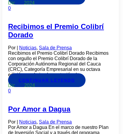
Dic
11
2024
0
Recibimos el Premio Colibrí
Dorado
Por
|
Noticias
,
Sala de Prensa
Recibimos el Premio Colibrí Dorado Recibimos
con orgullo el Premio Colibrí Dorado de la
Corporación Autónoma Regional del Cauca
(CRC), Categoría Empresarial en su octava
edición, por la implementación de...
CONTINUAR LEYENDO
Dic
10
2024
0
Por Amor a Dagua
Por
|
Noticias
,
Sala de Prensa
Por Amor a Dagua En el marco de nuestro Plan
de Inversión Social y a través del programa