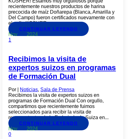
KOSHER! Estamos muy orgullosos porque
recientemente nuestros productos de harina
precocida de maíz Doñarepa (Blanca, Amarilla y
Del Campo) fueron certificados nuevamente con
el sello KOSHER,...
CONTINUAR LEYENDO
Nov
26
2024
1
Recibimos la visita de
expertos suizos en programas
de Formación Dual
Por
|
Noticias
,
Sala de Prensa
Recibimos la visita de expertos suizos en
programas de Formación Dual Con orgullo,
compartimos que recientemente fuimos
seleccionados para recibir la visita de
representantes de la Embajada de Suiza en...
CONTINUAR LEYENDO
Nov
22
2024
0