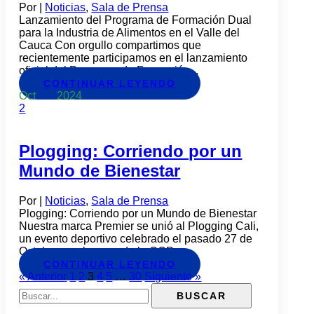
Por
|
Noticias
,
Sala de Prensa
Lanzamiento del Programa de Formación Dual
para la Industria de Alimentos en el Valle del
Cauca Con orgullo compartimos que
recientemente participamos en el lanzamiento
oficial del Programa de Formación...
CONTINUAR LEYENDO
Oct
30
2024
2
Plogging: Corriendo por un
Mundo de Bienestar
Por
|
Noticias
,
Sala de Prensa
Plogging: Corriendo por un Mundo de Bienestar
Nuestra marca Premier se unió al Plogging Cali,
un evento deportivo celebrado el pasado 27 de
Octubre en el marco de la COP...
CONTINUAR LEYENDO
« Anterior
1
2
3
4
5
…
30
Siguiente »