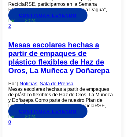
ReciclaRSE, participamos en la Semana
Etnocultural y Ambiental "Por Amor a Dagua",...
CONTINUAR LEYENDO
Dic
09
2024
2
Mesas escolares hechas a
partir de empaques de
plástico flexibles de Haz de
Oros, La Muñeca y Doñarepa
Por
|
Noticias
,
Sala de Prensa
Mesas escolares hechas a partir de empaques
de plástico flexibles de Haz de Oros, La Muñeca
y Doñarepa Como parte de nuestro Plan de
Inversión Social y del programa ReciclaRSE,...
CONTINUAR LEYENDO
Dic
09
2024
0