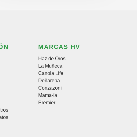
ÓN
MARCAS HV
Haz de Oros
La Muñeca
Canola Life
Doñarepa
Conzazoni
Mama-ía
Premier
tros
atos