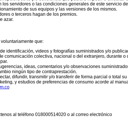
n los servidores o las condiciones generales de este servicio d
ionamiento de sus equipos y las versiones de los mismos.
ores o terceros hagan de los premios.
e azar.
 voluntariamente que:
de identificación, videos y fotografías suministrados y/o public
e comunicación colectiva, nacional o del extranjero, durante o
par.
sugerencias, ideas, comentarios y/o observaciones suministrado
ambio ningún tipo de contraprestación.
tar, difundir, transmitir y/o transferir de forma parcial o total su
arketing, y estudios de preferencias de consumo acorde al manu
om.co
ctenos al teléfono 018000514020 o al correo electrónico