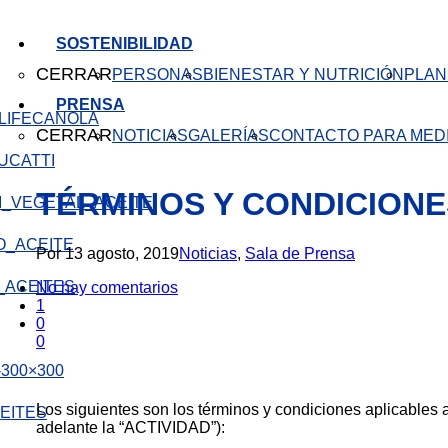
SOSTENIBILIDAD
CERRAR
PERSONAS
BIENESTAR Y NUTRICIÓN
PLAN
PRENSA
CANOLA
CERRAR
NOTICIAS
GALERÍAS
CONTACTO PARA MED
TÉRMINOS Y CONDICIONE
Por
13 agosto, 2019
Noticias
,
Sala de Prensa
No hay comentarios
1
0
0
Los siguientes son los términos y condiciones aplicabl
EITES
adelante la “ACTIVIDAD”):