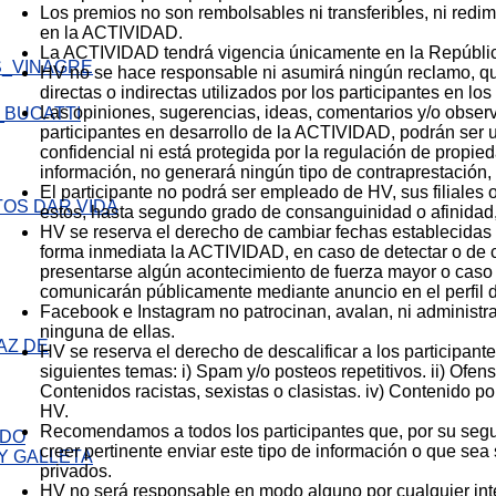
Los premios no son rembolsables ni transferibles, ni redimi
en la ACTIVIDAD.
La ACTIVIDAD tendrá vigencia únicamente en la Repúbli
HV no se hace responsable ni asumirá ningún reclamo, que
directas o indirectas utilizados por los participantes en 
Las opiniones, sugerencias, ideas, comentarios y/o observ
participantes en desarrollo de la ACTIVIDAD, podrán ser u
confidencial ni está protegida por la regulación de propied
información, no generará ningún tipo de contraprestación
El participante no podrá ser empleado de HV, sus filiale
estos, hasta segundo grado de consanguinidad o afinidad, 
HV se reserva el derecho de cambiar fechas establecida
forma inmediata la ACTIVIDAD, en caso de detectar o de co
presentarse algún acontecimiento de fuerza mayor o caso f
comunicarán públicamente mediante anuncio en el perfil
Facebook e Instagram no patrocinan, avalan, ni administr
ninguna de ellas.
AZ DE
HV se reserva el derecho de descalificar a los participan
siguientes temas: i) Spam y/o posteos repetitivos. ii) Ofen
Contenidos racistas, sexistas o clasistas. iv) Contenido 
HV.
Recomendamos a todos los participantes que, por su segu
creer pertinente enviar este tipo de información o que sea
privados.
HV no será responsable en modo alguno por cualquier interr