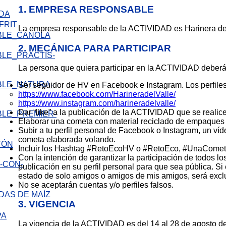
1. EMPRESA RESPONSABLE
IDA
FRIT
La empresa responsable de la ACTIVIDAD es Harinera del 
2. MECÁNICA PARA PARTICIPAR
La persona que quiera participar en la ACTIVIDAD deberá c
Ser seguidor de HV en Facebook e Instagram. Los perfiles
https://www.facebook.com/HarineradelValle/
https://www.instagram.com/harineradelvalle/
Dar “like” a la publicación de la ACTIVIDAD que se reali
Elaborar una cometa con material reciclado de empaques
Subir a tu perfil personal de Facebook o Instagram, un ví
cometa elaborada volando.
TÓN
Incluir los Hashtag #RetoEcoHV o #RetoEco, #UnaCometa
Con la intención de garantizar la participación de todos l
publicación en su perfil personal para que sea pública. Si 
estado de solo amigos o amigos de mis amigos, será exc
No se aceptarán cuentas y/o perfiles falsos.
DAS DE MAÍZ
3. VIGENCIA
La vigencia de la ACTIVIDAD es del 14 al 28 de agosto d