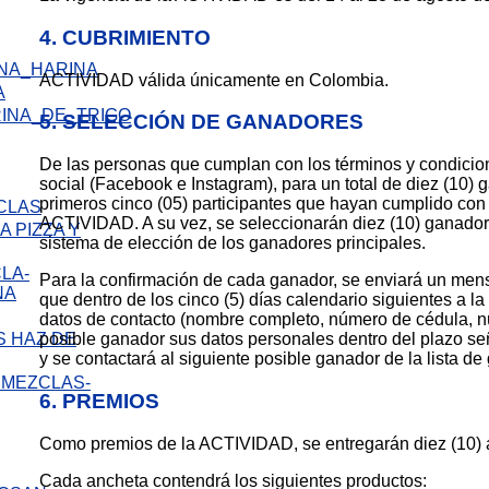
4. CUBRIMIENTO
ACTIVIDAD válida únicamente en Colombia.
A
5. SELECCIÓN DE GANADORES
De las personas que cumplan con los términos y condicio
social (Facebook e Instagram), para un total de diez (10)
primeros cinco (05) participantes que hayan cumplido con 
ACTIVIDAD. A su vez, se seleccionarán diez (10) ganadore
 PIZZA Y
sistema de elección de los ganadores principales.
Para la confirmación de cada ganador, se enviará un mens
que dentro de los cinco (5) días calendario siguientes a l
datos de contacto (nombre completo, número de cédula, núm
 HAZ DE
posible ganador sus datos personales dentro del plazo se
y se contactará al siguiente posible ganador de la lista d
6. PREMIOS
Como premios de la ACTIVIDAD, se entregarán diez (10) a
Cada ancheta contendrá los siguientes productos: