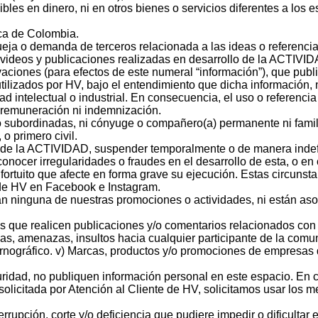
bles en dinero, ni en otros bienes o servicios diferentes a los e
ca de Colombia.
ja o demanda de terceros relacionada a las ideas o referencia
los videos y publicaciones realizadas en desarrollo de la ACTIVI
aciones (para efectos de este numeral “información”), que publ
tilizados por HV, bajo el entendimiento que dicha información, 
ad intelectual o industrial. En consecuencia, el uso o referenci
, remuneración ni indemnización.
s o subordinadas, ni cónyuge o compañero(a) permanente ni fami
o primero civil.
s de la ACTIVIDAD, suspender temporalmente o de manera indef
nocer irregularidades o fraudes en el desarrollo de esta, o en
ortuito que afecte en forma grave su ejecución. Estas circunst
 de HV en Facebook e Instagram.
an ninguna de nuestras promociones o actividades, ni están as
tes que realicen publicaciones y/o comentarios relacionados con
sas, amenazas, insultos hacia cualquier participante de la comuni
pornográfico. v) Marcas, productos y/o promociones de empresas 
ridad, no publiquen información personal en este espacio. En 
 solicitada por Atención al Cliente de HV, solicitamos usar los 
upción, corte y/o deficiencia que pudiere impedir o dificultar 