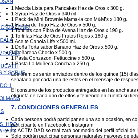
SAN
1 Mezcla Lista para Pancakes Haz de Oros x 300 g.
1 Syrup Haz de Oros x 340 ml.
1 Pack de Mini Brownie Mama-ía con M&M’s x 180 g.
1 Harina de Trigo Haz de Oros x 500 g.
1 Tortillas con Fibra de Avena Haz de Oros x 190 g.
1 Tortillas Haz de Oros Frutos Rojos x 180 g.
LA
1 Aceite Canola Life x 500 ml.
1 Doña Torta sabor Banano Haz de Oros x 500 g.
1 Doñarepa Choclo x 500 g.
OMPAÑAR
1 Pasta Conzazoni Fettuccine x 500 g.
1 Pasta La Muñeca Concha x 250 g.
BUCATTI
S Y SYRUP
Los premios serán enviados dentro de los quince (15) días 
señalada por cada una de estos en el mensaje de respuest
El consumo de los productos entregados en las anchetas 
etiqueta de cada uno de ellos y teniendo en cuenta su tiem
7. CONDICIONES GENERALES
PS
Cada persona podrá participar en una sola ocasión, en con
participante en Facebook o Instagram.
La ACTIVIDAD se realizará por medio del perfil oficial d
 WRAPS
Solo podrán participar personas naturales mayores de ed