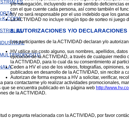
STRIALES
y/o navegación, incluyendo en este sentido deficiencias e
con el que cuente cada persona, así como también el func
HV no será responsable por el uso indebido que los ganad
La ACTIVIDAD no incluye ningún tipo de sorteo ni juego d
8. AUTORIZACIONES Y/O DECLARACIONES
STRIALES
Los participantes de la ACTIVIDAD declaran y/o autorizan
HV utilice sin costo alguno, sus nombres, apellidos, datos 
ejecución de la ACTIVIDAD, a través de cualquier medio d
la ACTIVIDAD, para lo cual da su consentimiento al partici
LA
Ceden a HV el uso de los videos, fotografías, opiniones, 
publicados en desarrollo de la ACTIVIDAD, sin recibir a c
Autorizan de forma expresa a HV a solicitar, verificar, recolec
sma para contactarme y/o realizar actividades promocionales, m
es que se encuentra publicado en la página web
http://www.hv.c
iones de la ACTIVIDAD.
icitud o pregunta relacionada con la ACTIVIDAD, por favor contá