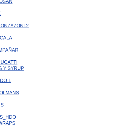
SAN
LA
OMPAÑAR
BUCATTI
S Y SYRUP
PS
 WRAPS