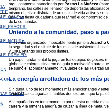
orgullosamente patrocinado por
Pastas La Muñeca
(marca
IDA
temprano, las calles se llenaron de deportistas aficionado
FRIT
mismo objetivo: disfrutar de un estilo de vida activo y suma
una gran fiesta ciudadana que reafirmó el compromiso de n
de la comunidad.
Uniendo a la comunidad, paso a pa
El evento, organizado impecablemente junto a
Juancho C
la seguridad y el disfrute de los miles de asistentes. Los 
y 10K), retando sus propios límites.
Un papel fundamental lo jugaron los equipos de
pacers
(m
globos de colores, sirvieron de guía y motivación para qu
se sumó el acompañamiento invaluable de las Fuerzas Mili
TÓN
La energía arrolladora de los más 
Sin duda, uno de los momentos más emocionantes y enter
la pista. Las categorías infantiles demostraron que la pasi
DAS DE MAÍZ
Acompañados en todo momento por nuestra querida mascota
carrera y la inmensa alegría de cruzar la línea de meta. V