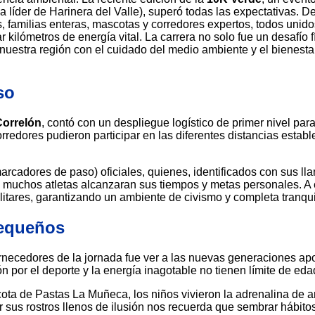
 líder de Harinera del Valle), superó todas las expectativas. 
s, familias enteras, mascotas y corredores expertos, todos unido
r kilómetros de energía vital. La carrera no solo fue un desafío f
uestra región con el cuidado del medio ambiente y el bienestar
so
orrelón
, contó con un despliegue logístico de primer nivel para
corredores pudieron participar en las diferentes distancias estab
arcadores de paso) oficiales, quienes, identificados con sus ll
e muchos atletas alcanzaran sus tiempos y metas personales. A 
tares, garantizando un ambiente de civismo y completa tranqui
pequeños
necedores de la jornada fue ver a las nuevas generaciones ap
ón por el deporte y la energía inagotable no tienen límite de eda
 de Pastas La Muñeca, los niños vivieron la adrenalina de ar
er sus rostros llenos de ilusión nos recuerda que sembrar hábito