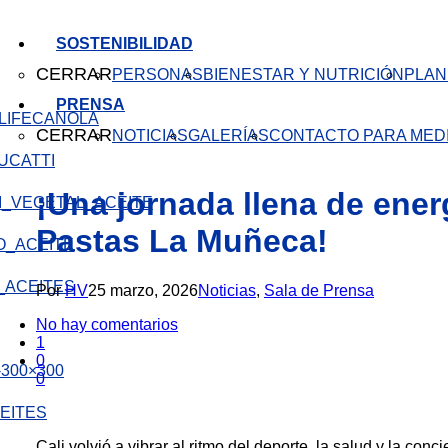
SOSTENIBILIDAD
CERRAR
PERSONAS
BIENESTAR Y NUTRICIÓN
PLAN
PRENSA
CANOLA
CERRAR
NOTICIAS
GALERÍAS
CONTACTO PARA MED
¡Una jornada llena de energ
Pastas La Muñeca!
Por
HV
25 marzo, 2026
Noticias
,
Sala de Prensa
No hay comentarios
1
0
0
EITES
Cali volvió a vibrar al ritmo del deporte, la salud y la con