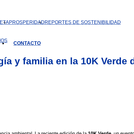
ETA
PROSPERIDAD
REPORTES DE SOSTENIBILIDAD
IOS
CONTACTO
ía y familia en la 10K Verde 
ciencia ambiental. La reciente edición de la
10K Verde
, un event