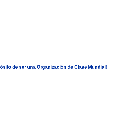
 Henao y Pilar Rodríguez
ector de la CRC, colaboradores de HV, alcaldesa del municipio y Danny Luz Escoba
́sito de ser una Organización de Clase Mundial!