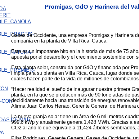
Promigas, GdO y Harinera del Val
IDA
FRIT
Gases de Occidente, una empresa Promigas y Harinera del 
compañía en la planta de Villa Rica, Cauca.
Este es un importante hito en la historia de más de 75 a
apuesta por el desarrollo y el crecimiento sostenible con s
Esta planta solar, construida por GdO y financiada por Pro
limpia para su planta en Villa Rica, Cauca, lugar donde 
cuales hacen parte de la vida de millones de colombiano
TÓN
“Hacer realidad el sueño de inaugurar nuestra primera Gr
planta, en la que se producen más de 90 toneladas de pa
decididamente hacia una transición de energías renovabl
Afirma Juan Carlos Henao, Gerente General de Harinera d
La nueva granja solar tiene un área de 6 mil metros cuad
DAS DE MAÍZ
999.6 kWp y anualmente genera 1,428 MWh. Gracias a esta 
CO2 al año lo que equivale a 11,424 árboles sembrados, a
Pilar Rodríguez, Gerente General Gases de Occidente, una