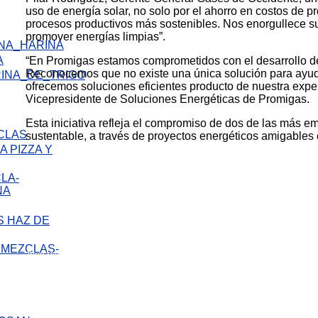
uso de energía solar, no solo por el ahorro en costos de pr
procesos productivos más sostenibles. Nos enorgullece s
promover energías limpias”.
A
“En Promigas estamos comprometidos con el desarrollo de 
Reconocemos que no existe una única solución para ayudar 
ofrecemos soluciones eficientes producto de nuestra experi
Vicepresidente de Soluciones Energéticas de Promigas.
Esta iniciativa refleja el compromiso de dos de las más e
sustentable, a través de proyectos energéticos amigables
 PIZZA Y
Inauguración con todos nuestros colaboradores de la Planta Villa Rica HV
 HAZ DE
Jhon Vargas, Gerente Comercial de GdO, Pilar Rodríguez, Gerente Genera
Proyectos HV y Giovanna Erazo, Gerente de Gestión Humana, Sostenibili