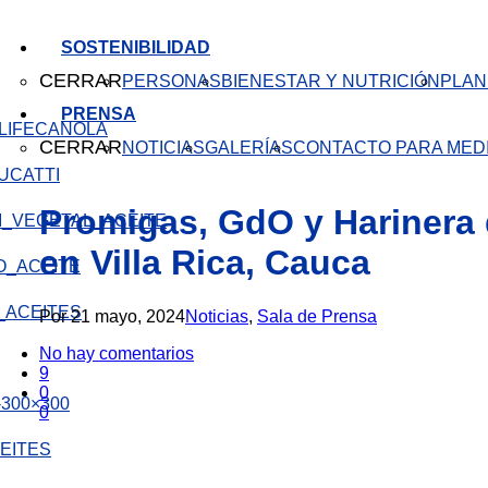
SOSTENIBILIDAD
CERRAR
PERSONAS
BIENESTAR Y NUTRICIÓN
PLAN
PRENSA
CANOLA
CERRAR
NOTICIAS
GALERÍAS
CONTACTO PARA MED
Promigas, GdO y Harinera 
en Villa Rica, Cauca
Por
21 mayo, 2024
Noticias
,
Sala de Prensa
No hay comentarios
9
0
0
EITES