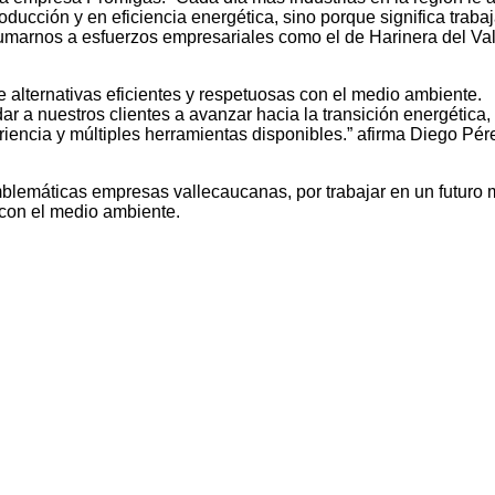
oducción y en eficiencia energética, sino porque significa traba
umarnos a esfuerzos empresariales como el de Harinera del Val
alternativas eficientes y respetuosas con el medio ambiente.
a nuestros clientes a avanzar hacia la transición energética, 
encia y múltiples herramientas disponibles.” afirma Diego Pér
mblemáticas empresas vallecaucanas, por trabajar en un futuro m
 con el medio ambiente.
l GdO, Juan Carlos Henao, Gerente General HV, Juan Felipe Reina, Gerente Corpo
dad y Comunicaciones HV