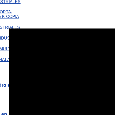
STRIALES
STRIALES
Noticias Destacadas
LA
Publicaciones Relacionadas
e Oro en Sostenibilidad Icontec y estrena nuevo f
ia en la 10K Verde de Pastas La Muñeca!