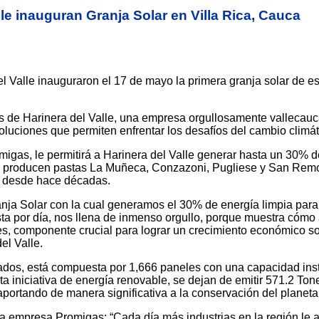
le inauguran Granja Solar en Villa Rica, Cauca
Valle inauguraron el 17 de mayo la primera granja solar de es
ños de Harinera del Valle, una empresa orgullosamente vallecau
oluciones que permiten enfrentar los desafíos del cambio climát
migas, le permitirá a Harinera del Valle generar hasta un 30% d
se producen pastas La Muñeca, Conzazoni, Pugliese y San Remo
s desde hace décadas.
anja Solar con la cual generamos el 30% de energía limpia para
sta por día, nos llena de inmenso orgullo, porque muestra có
es, componente crucial para lograr un crecimiento económico so
el Valle.
rados, está compuesta por 1,666 paneles con una capacidad ins
iniciativa de energía renovable, se dejan de emitir 571.2 Ton
portando de manera significativa a la conservación del planeta
 empresa Promigas: “Cada día más industrias en la región le 