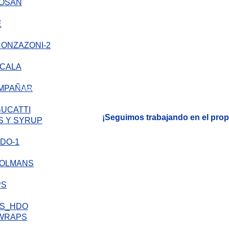
SAN
Jhon Vargas, María Edis Dinas, alcaldesa de Villa Rica, Cauca, Juan Carlos
LA
OMPAÑAR
Representantes del Gobierno Municipal de Villa Rica, Amarildo Correa, Dir
Colegio Senón Fabio Villegas de Villa Rica.
BUCATTI
¡Seguimos trabajando en el propo
S Y SYRUP
PS
 WRAPS