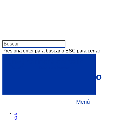
Presiona enter para buscar o ESC para cerrar
Usa tu mano para
alimentarte más sano
Por
21 junio, 2016
Noticias
Menú
No hay comentarios
0
0
0