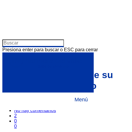
Presiona enter para buscar o ESC para cerrar
Santa Clara lanza
nuevos productos de su
Línea Pan de Antaño
Menú
Por
24 octubre, 2018
Noticias
No hay comentarios
2
0
0