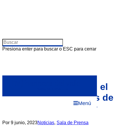
Presiona enter para buscar o ESC para cerrar
Pastas La Muñeca en el
lanzamiento a medios de
Menú
la Carrera de la Mujer
Por
9 junio, 2023
Noticias
,
Sala de Prensa