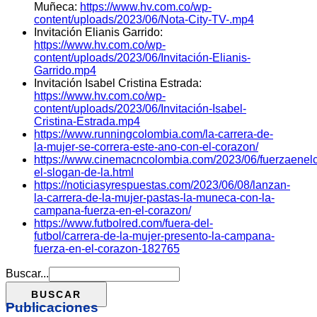
Muñeca:
https://www.hv.com.co/wp-
content/uploads/2023/06/Nota-City-TV-.mp4
Invitación Elianis Garrido:
https://www.hv.com.co/wp-
content/uploads/2023/06/Invitación-Elianis-
Garrido.mp4
Invitación Isabel Cristina Estrada:
https://www.hv.com.co/wp-
content/uploads/2023/06/Invitación-Isabel-
Cristina-Estrada.mp4
https://www.runningcolombia.com/la-carrera-de-
la-mujer-se-correra-este-ano-con-el-corazon/
https://www.cinemacncolombia.com/2023/06/fuerzaenel
el-slogan-de-la.html
https://noticiasyrespuestas.com/2023/06/08/lanzan-
la-carrera-de-la-mujer-pastas-la-muneca-con-la-
campana-fuerza-en-el-corazon/
https://www.futbolred.com/fuera-del-
futbol/carrera-de-la-mujer-presento-la-campana-
fuerza-en-el-corazon-182765
Buscar...
Publicaciones