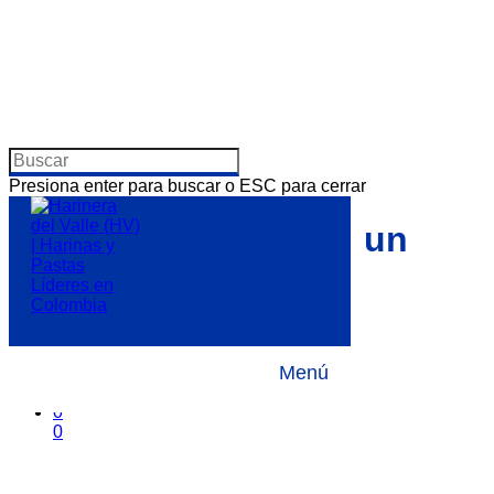
Presiona enter para buscar o ESC para cerrar
Pastas Alimenticias: un
alimento completo
Por
8 abril, 2019
Noticias
Menú
No hay comentarios
2
0
0