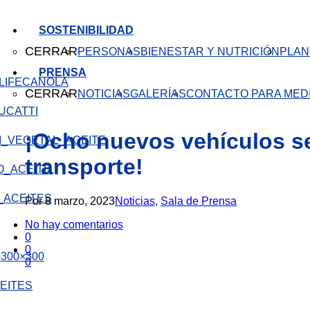
SOSTENIBILIDAD
CERRAR
PERSONAS
BIENESTAR Y NUTRICIÓN
PLAN
PRENSA
CANOLA
CERRAR
NOTICIAS
GALERÍAS
CONTACTO PARA MED
¡Ocho nuevos vehículos se
transporte!​
Por
8 marzo, 2023
Noticias
,
Sala de Prensa
No hay comentarios
0
0
0
EITES