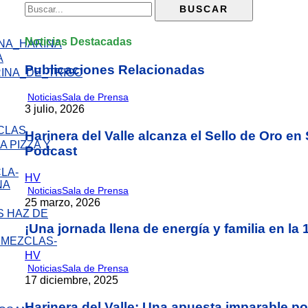
Noticias Destacadas
A
Publicaciones Relacionadas
Noticias
Sala de Prensa
3 julio, 2026
Harinera del Valle alcanza el Sello de Oro e
 PIZZA Y
Podcast
HV
Noticias
Sala de Prensa
25 marzo, 2026
 HAZ DE
¡Una jornada llena de energía y familia en l
HV
Noticias
Sala de Prensa
17 diciembre, 2025
Harinera del Valle: Una apuesta imparable por