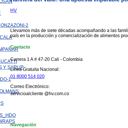
SAN
HV
Llevamos más de siete décadas acompañando a las famil
país en la producción y comercialización de alimentos pr
LA
Contacto
OMPAÑAR
Carrera 1 A # 47-20 Cali - Colombia
BUCATTI
S Y SYRUP
Línea Gratuita Nacional:
01 8000 514 020
Correo Electrónico:
servicioalcliente @hv.com.co
PS
 WRAPS
Navegación