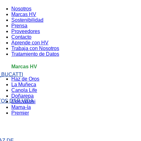
Nosotros
Marcas HV
Sostenibilidad
Prensa
Proveedores
Contacto
Aprende con HV
Trabaja con Nosotros
Tratamiento de Datos
Marcas HV
Haz de Oros
La Muñeca
Canola Life
Doñarepa
Conzazoni
Mama-ía
Premier
AZ DE