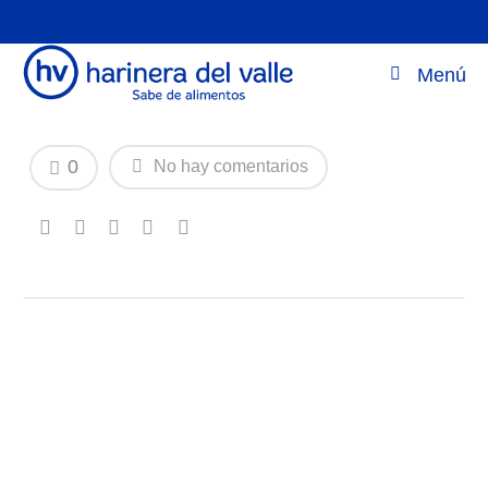
¡Mama-ía, una marca HV, cambia de
Menú
look!
0
No hay comentarios