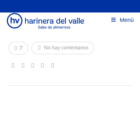
Harinera del Valle en la Revista Forbes
Menú
Colombia
7
No hay comentarios