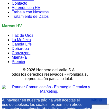
Contacto
Aprende con HV
Trabaja con Nosotros
Tratamiento de Datos
Marcas HV
Haz de Oros
La Muñeca
Canola Life
Doñarepa
Conzazoni
Mama-ía
Premier
© 2026 Harinera del Valle S.A.
Todos los derechos reservados - Prohibida su
reproducción parcial o total.
Menú
Al navegar en nuestra página web aceptas el
uso de cookies, las cuales nos permiten ofrecer
una mejor experiencia. Haz clic en el botón aceptar y conoce