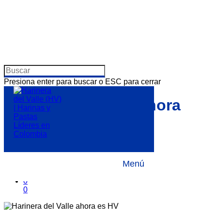
Presiona enter para buscar o ESC para cerrar
Harinera del Valle ahora
es HV
Por
10 febrero, 2016
Noticias
Menú
No hay comentarios
0
0
0