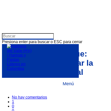
Presiona enter para buscar o ESC para cerrar
EcoFestival al parque:
Un día para despertar la
conciencia ambiental
Menú
Por
24 octubre, 2018
Noticias
,
Personas
,
Sostenibilidad
No hay comentarios
1
0
0