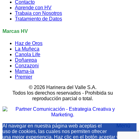
Contacto
Aprende con HV
Trabaja con Nosotros
Tratamiento de Datos
Marcas HV
Haz de Oros
La Muñeca
Canola Life
Doñarepa
Conzazoni
Mama-ía
Premier
© 2026 Harinera del Valle S.A.
Todos los derechos reservados - Prohibida su
reproducción parcial o total.
Menú
Al navegar en nuestra página web aceptas el
uso de cookies, las cuales nos permiten ofrecer
una mejor experiencia. Haz clic en el botón aceptar y conoce