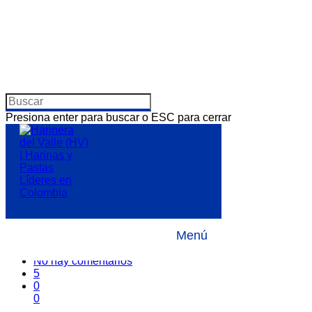
Presiona enter para buscar o ESC para cerrar
Cliente fiel: Escuela
Gastronómica de
Occidente
Menú
Por
31 enero, 2019
Clientes HV
,
Noticias
No hay comentarios
5
0
0