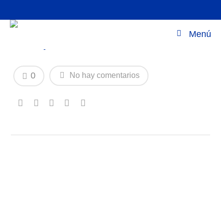
Así nos inspiramos para decir ¡Feliz
Menú
día Papá!
0
No hay comentarios