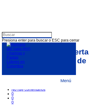
Presiona enter para buscar o ESC para cerrar
Harinera del Valle alerta
sobre falsas ofertas de
empleo
Menú
Por
7 abril, 2021
Noticias
,
Sala de Prensa
No hay comentarios
0
0
0