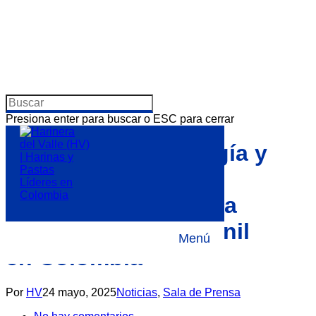
Presiona enter para buscar o ESC para cerrar
¡El Deporte es Energía y
Pasión! Pastas La
Muñeca Lanza Nueva
Liga Deportiva Juvenil
Menú
en Colombia
Por
HV
24 mayo, 2025
Noticias
,
Sala de Prensa