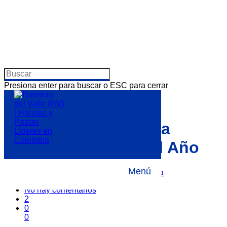
Presiona enter para buscar o ESC para cerrar
Por segundo año
consecutivo HV gana
premio Producto del Año
Menú
Por
10 marzo, 2020
Noticias
,
Sala de Prensa
No hay comentarios
2
0
0