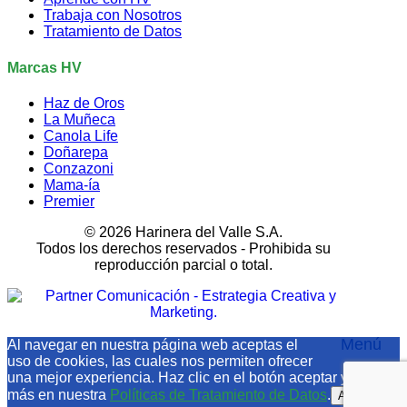
Trabaja con Nosotros
Tratamiento de Datos
Marcas HV
Haz de Oros
La Muñeca
Canola Life
Doñarepa
Conzazoni
Mama-ía
Premier
© 2026 Harinera del Valle S.A.
Todos los derechos reservados - Prohibida su
reproducción parcial o total.
Menú
Al navegar en nuestra página web aceptas el
uso de cookies, las cuales nos permiten ofrecer
una mejor experiencia. Haz clic en el botón aceptar y conoce
más en nuestra
Políticas de Tratamiento de Datos
.
Aceptar