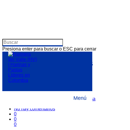
Presiona enter para buscar o ESC para cerrar
Descubre deliciosas
recetas en nuestro
nuevo E-book
Menú
Por
22 febrero, 2024
Noticias
,
Sala de Prensa
No hay comentarios
0
0
0