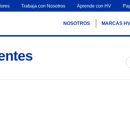
ores
Trabaja con Nosotros
Aprende con HV
Pa
NOSOTROS
MARCAS H
entes
cerrar