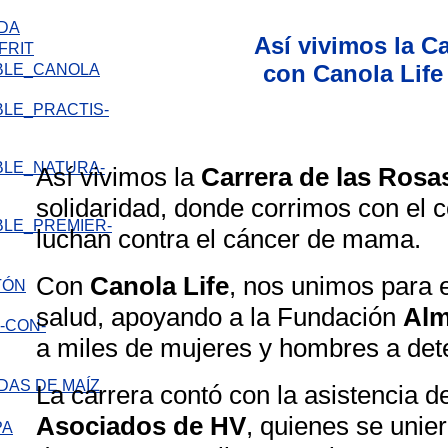
IDA
Así vivimos la C
FRIT
con Canola Life 
Así vivimos la
Carrera de las Rosas
solidaridad, donde corrimos con el c
luchan contra el cáncer de mama.
Con
Canola Life
, nos unimos para 
TÓN
salud, apoyando a la Fundación
Alm
a miles de mujeres y hombres a dete
DAS DE MAÍZ
La carrera contó con la asistencia 
Asociados de HV
, quienes se unie