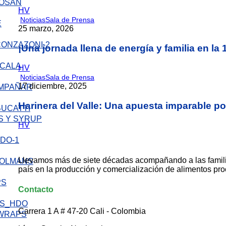
SAN
HV
Noticias
Sala de Prensa
25 marzo, 2026
¡Una jornada llena de energía y familia en l
LA
HV
Noticias
Sala de Prensa
17 diciembre, 2025
OMPAÑAR
Harinera del Valle: Una apuesta imparable por
BUCATTI
S Y SYRUP
HV
Llevamos más de siete décadas acompañando a las famil
país en la producción y comercialización de alimentos pr
PS
Contacto
Carrera 1 A # 47-20 Cali - Colombia
 WRAPS