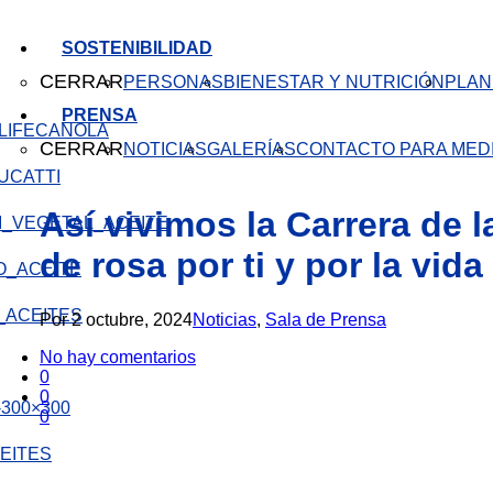
SOSTENIBILIDAD
CERRAR
PERSONAS
BIENESTAR Y NUTRICIÓN
PLAN
PRENSA
CANOLA
CERRAR
NOTICIAS
GALERÍAS
CONTACTO PARA MED
Así vivimos la Carrera de 
de rosa por ti y por la vida
Por
2 octubre, 2024
Noticias
,
Sala de Prensa
No hay comentarios
0
0
0
EITES