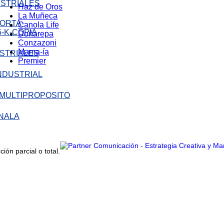
STRIALES
Haz de Oros
La Muñeca
Canola Life
Doñarepa
Conzazoni
Mama-ía
STRIALES
Premier
LA
ón parcial o total.