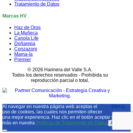
Tratamiento de Datos
Marcas HV
Haz de Oros
La Muñeca
Canola Life
Doñarepa
Conzazoni
Mama-ía
Premier
© 2026 Harinera del Valle S.A.
Todos los derechos reservados - Prohibida su
reproducción parcial o total.
Menú
Al navegar en nuestra página web aceptas el
uso de cookies, las cuales nos permiten ofrecer
una mejor experiencia. Haz clic en el botón aceptar y conoce
más en nuestra
Políticas de Tratamiento de Datos
.
Aceptar