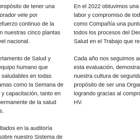
propósito de tener una
En el 2022 obtuvimos una 
orador vele por
labor
y compromiso de to
efuerzo continuo de la
como
Compañía una punt
n nuestras cinco
plantas
todos los
procesos del De
el nacional.
Salud en el
Trabajo que r
artamento de Salud y
Cada año nos seguimos 
 equipo humano que
esta
evaluación, demostr
 saludables en todas
nuestra
cultura de segurid
gramas como la Semana de
propósito
de ser una Orga
 y capacitación, tanto en
logrando gracias
al compr
permanente de la salud
HV.
s.
ltados en la auditoría
sobre nuestro
Sistema de