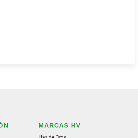
rección" honeypot-689]
ÓN
MARCAS HV
Haz de Oros