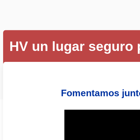
Presiona enter para buscar o ESC para 
HV un lugar seguro 
Fomentamos junto