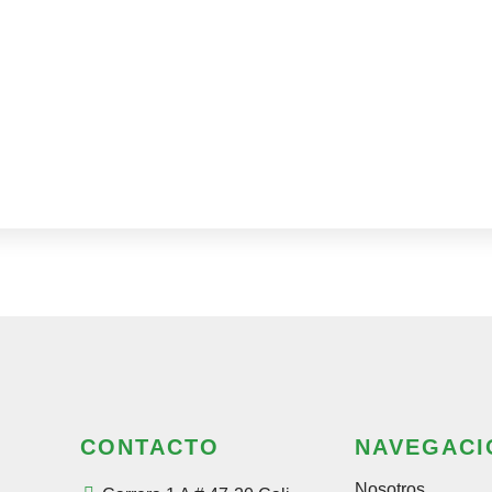
[honeypot placeholder "di
CONTACTO
NAVEGACI
Nosotros