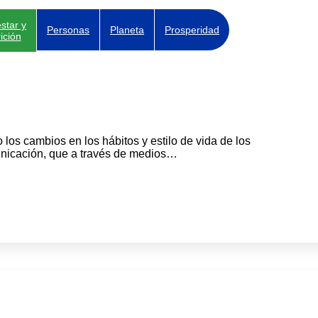
star y
Personas
Planeta
Prosperidad
ición
s cambios en los hábitos y estilo de vida de los
nicación, que a través de medios…