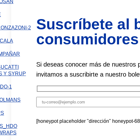
SAN
Suscríbete al b
consumidores
LA
OMPAÑAR
Si deseas conocer más de nuestros p
BUCATTI
S Y SYRUP
invitamos a suscribirte a nuestro bole
PS
[honeypot placeholder "dirección" honeypot-68
 WRAPS