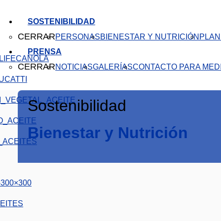
SOSTENIBILIDAD
CERRAR
PERSONAS
BIENESTAR Y NUTRICIÓN
PLAN
PRENSA
CANOLA
CERRAR
NOTICIAS
GALERÍAS
CONTACTO PARA MED
Sostenibilidad
Bienestar y Nutrición
EITES