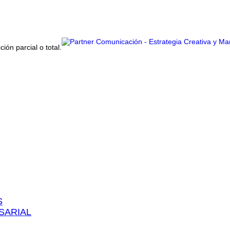
ón parcial o total.
S
ARIAL​