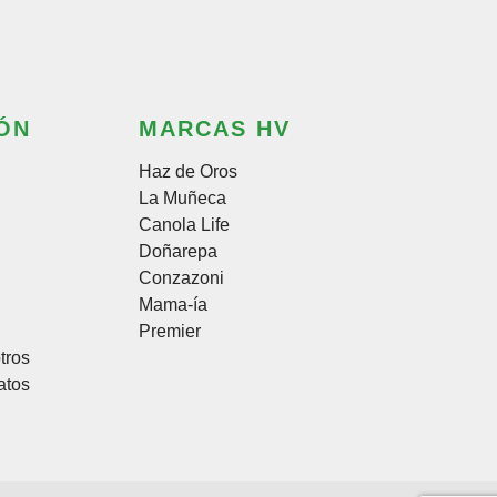
ÓN
MARCAS HV
Haz de Oros
La Muñeca
Canola Life
Doñarepa
Conzazoni
Mama-ía
Premier
tros
atos