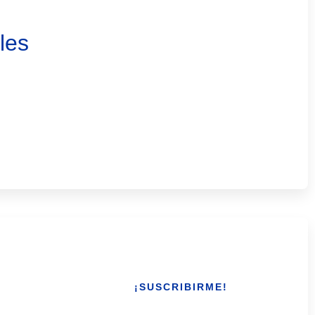
les
e al boletín de