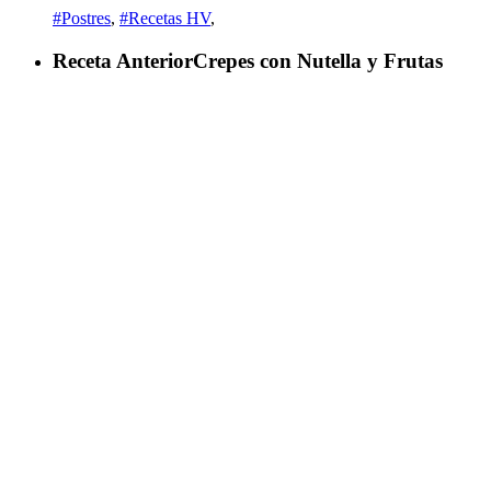
#Postres
,
#Recetas HV
,
Receta Anterior
Crepes con Nutella y Frutas