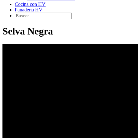
Cocina con HV
Panadería HV
Selva Negra