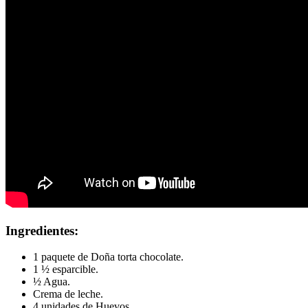
Ingredientes:
1 paquete de Doña torta chocolate.
1 ½ esparcible.
½ Agua.
Crema de leche.
4 unidades de Huevos.