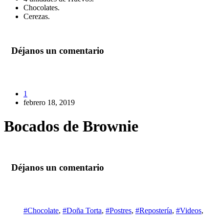
Chocolates.
Cerezas.
Déjanos un comentario
1
febrero 18, 2019
Bocados de Brownie
Déjanos un comentario
#Chocolate
,
#Doña Torta
,
#Postres
,
#Repostería
,
#Videos
,