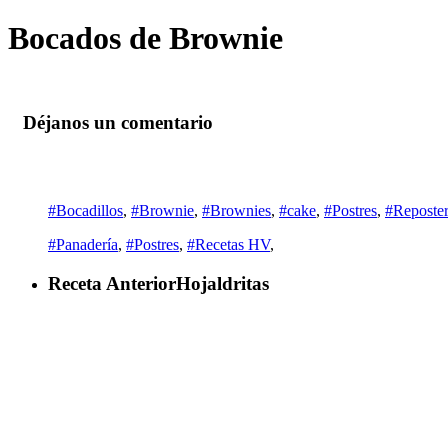
Bocados de Brownie
Déjanos un comentario
#Bocadillos
,
#Brownie
,
#Brownies
,
#cake
,
#Postres
,
#Reposter
#Panadería
,
#Postres
,
#Recetas HV
,
Receta Anterior
Hojaldritas