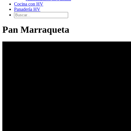
Cocina con HV
Panadería HV
Pan Marraqueta